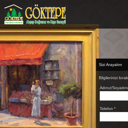
Sizi Arayalım
Bilgilerinizi bıra
Adınız/Soyadını
Telefon *